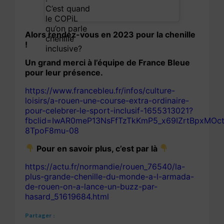
C’est quand
le COPiL
qu’on parle
Alors rendez-vous en 2023 pour la chenille
chenille
!
inclusive?
Un grand merci à l’équipe de France Bleue
pour leur présence.
https://www.francebleu.fr/infos/culture-
loisirs/a-rouen-une-course-extra-ordinaire-
pour-celebrer-le-sport-inclusif-1655313021?
fbclid=IwAR0meP13NsFfTzTkKmP5_x69IZrtBpxMO
8TpoF8mu-08
Pour en savoir plus, c’est par là
https://actu.fr/normandie/rouen_76540/la-
plus-grande-chenille-du-monde-a-l-armada-
de-rouen-on-a-lance-un-buzz-par-
hasard_51619684.html
Partager :