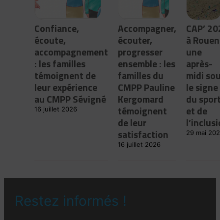
Confiance,
Accompagner,
CAP’ 20
écoute,
écouter,
à Rouen 
accompagnement
progresser
une
: les familles
ensemble : les
après-
témoignent de
familles du
midi so
leur expérience
CMPP Pauline
le signe
au CMPP Sévigné
Kergomard
du spor
témoignent
et de
16 juillet 2026
de leur
l’inclus
satisfaction
29 mai 20
16 juillet 2026
Restez informés !