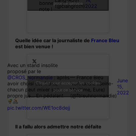
Lang-Roth
14,
bonne
pour ce service
(@clangroth)
2022
note !
Quelle idée car la journaliste de
France
Bleu
est bien venue !
Avec un stand insolite
proposé par le
@CROS_Normandie
: après
— France Bleu
June
avoir choisi ses fruits,
Cliquez pour accepter les cookies
Normandie (Seine-
15,
chacun peut mixer son
Maritime, Eure)
pour ce service
2022
propre jus… En pédalant
(@fbleuhnormandie)
pic.twitter.com/WE1oc8dejj
Il a fallu alors admettre notre défaite