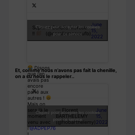
June
Super
Cliquez pour accepter les cookies
— Coralie Moreau
15,
!!
(@coraliemoreaufb)
pour ce service
2022
Disons
Et, comme nous n’avons pas fait la chenille,
que j’en
on a su nous le rappeler..
avais pas
encore
parlé aux
autres !
Mais on
— Florent
June
sera là le
Cliquez pour accepter les cookies
BARTHELEMY
15,
moment
pour ce service
(@flobarthelemy)
2022
venu avec
l’
@ADPEP76
!