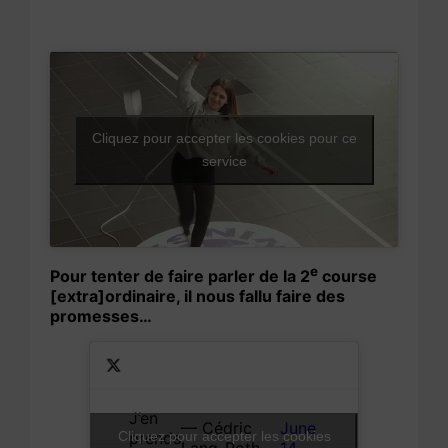
Cliquez pour accepter les cookies pour ce
service
e
Pour tenter de faire parler de la 2
course
[extra]ordinaire, il nous fallu faire des
promesses…
J’en
— Cédric
June
Cliquez pour accepter les cookies
prends