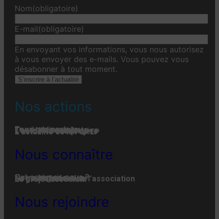
Nom
(obligatoire)
E-mail
(obligatoire)
En envoyant vos informations, vous nous autorisez
à vous envoyer des e-mails. Vous pouvez vous
désabonner à tout moment.
S’inscrire à l’actualité
Nos actions
Tous nos projets
Les établissements
Toute l’actualité
L'actualité associative
L’actualité des projets
L’actualité de la FGPEP
Nous connaître
Qui-sommes-nous ?
Notre histoire
Notre organisation
La gouvernance de l’association
Le projet associatif
Nous rejoindre