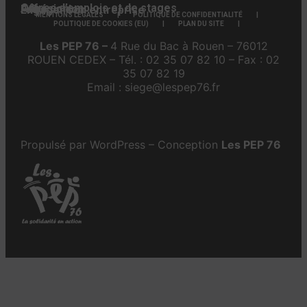
Offres d’emplois et de stages
Adhésion
Faire un don
Engager son entreprise
MENTIONS LÉGALES
POLITIQUE DE CONFIDENTIALITÉ
POLITIQUE DE COOKIES (EU)
PLAN DU SITE
Les PEP 76 –
4 Rue du Bac à Rouen – 76012
ROUEN CEDEX – Tél. : 02 35 07 82 10 – Fax : 02
35 07 82 19
Email : siege@lespep76.fr
Propulsé par WordPress – Conception
Les PEP 76