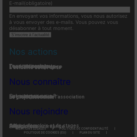
E-mail
(obligatoire)
En envoyant vos informations, vous nous autorisez
à vous envoyer des e-mails. Vous pouvez vous
désabonner à tout moment.
S’inscrire à l’actualité
Nos actions
Tous nos projets
Les établissements
Toute l’actualité
L'actualité associative
L’actualité des projets
L’actualité de la FGPEP
Nous connaître
Qui-sommes-nous ?
Notre histoire
Notre organisation
La gouvernance de l’association
Le projet associatif
Nous rejoindre
Offres d’emplois et de stages
Adhésion
Faire un don
Engager son entreprise
MENTIONS LÉGALES
POLITIQUE DE CONFIDENTIALITÉ
POLITIQUE DE COOKIES (EU)
PLAN DU SITE