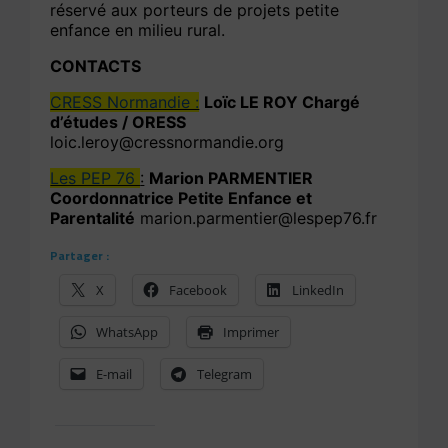
réservé aux porteurs de projets petite
enfance en milieu rural.
CONTACTS
CRESS Normandie :
Loïc LE ROY Chargé
d’études / ORESS
loic.leroy@cressnormandie.org
Les PEP 76
:
Marion PARMENTIER
Coordonnatrice Petite Enfance et
Parentalité
marion.parmentier@lespep76.fr
Partager :
X
Facebook
LinkedIn
WhatsApp
Imprimer
E-mail
Telegram