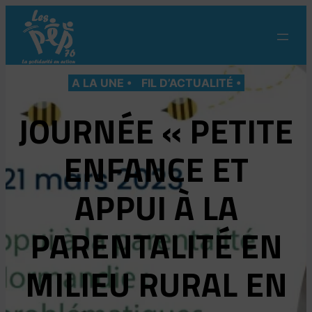
Aller
au
contenu
A LA UNE
FIL D’ACTUALITÉ
JOURNÉE « PETITE
ENFANCE ET
APPUI À LA
PARENTALITÉ EN
MILIEU RURAL EN