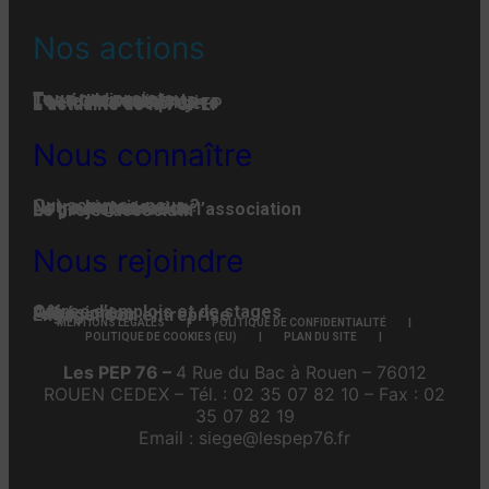
Nos actions
Tous nos projets
Les établissements
Toute l’actualité
L'actualité associative
L’actualité des projets
L’actualité de la FGPEP
Nous connaître
Qui-sommes-nous ?
Notre histoire
Notre organisation
La gouvernance de l’association
Le projet associatif
Nous rejoindre
Offres d’emplois et de stages
Adhésion
Faire un don
Engager son entreprise
MENTIONS LÉGALES
POLITIQUE DE CONFIDENTIALITÉ
POLITIQUE DE COOKIES (EU)
PLAN DU SITE
Les PEP 76 –
4 Rue du Bac à Rouen – 76012
ROUEN CEDEX – Tél. : 02 35 07 82 10 – Fax : 02
35 07 82 19
Email : siege@lespep76.fr