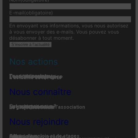
E-mail
(obligatoire)
En envoyant vos informations, vous nous autorisez
à vous envoyer des e-mails. Vous pouvez vous
désabonner à tout moment.
S’inscrire à l’actualité
Nos actions
Tous nos projets
Les établissements
Toute l’actualité
L'actualité associative
L’actualité des projets
L’actualité de la FGPEP
Nous connaître
Qui-sommes-nous ?
Notre histoire
Notre organisation
La gouvernance de l’association
Le projet associatif
Nous rejoindre
Offres d’emplois et de stages
Adhésion
Faire un don
Engager son entreprise