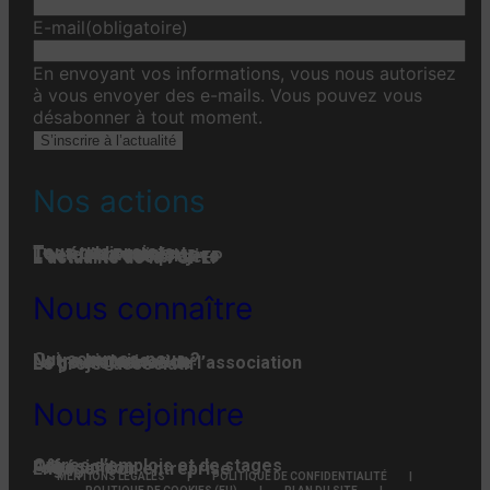
E-mail
(obligatoire)
En envoyant vos informations, vous nous autorisez
à vous envoyer des e-mails. Vous pouvez vous
désabonner à tout moment.
S’inscrire à l’actualité
Nos actions
Tous nos projets
Les établissements
Toute l’actualité
L'actualité associative
L’actualité des projets
L’actualité de la FGPEP
Nous connaître
Qui-sommes-nous ?
Notre histoire
Notre organisation
La gouvernance de l’association
Le projet associatif
Nous rejoindre
Offres d’emplois et de stages
Adhésion
Faire un don
Engager son entreprise
MENTIONS LÉGALES
POLITIQUE DE CONFIDENTIALITÉ