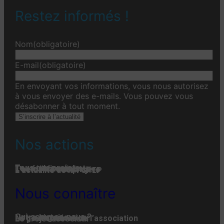
Restez informés !
Nom
(obligatoire)
E-mail
(obligatoire)
En envoyant vos informations, vous nous autorisez
à vous envoyer des e-mails. Vous pouvez vous
désabonner à tout moment.
S’inscrire à l’actualité
Nos actions
Tous nos projets
Les établissements
Toute l’actualité
L'actualité associative
L’actualité des projets
L’actualité de la FGPEP
Nous connaître
Qui-sommes-nous ?
Notre histoire
Notre organisation
La gouvernance de l’association
Le projet associatif