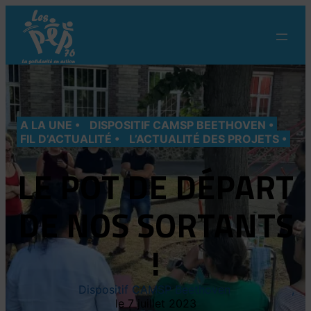
Aller
au
contenu
A LA UNE
DISPOSITIF CAMSP BEETHOVEN
FIL D’ACTUALITÉ
L’ACTUALITÉ DES PROJETS
LE POT DE DÉPART
DE NOS SORTANTS
!
Dispositif CAMSP Beethoven
7 juillet 2023