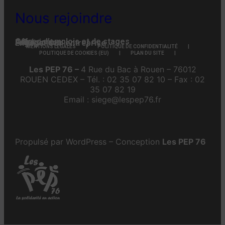
Nous rejoindre
Offres d’emplois et de stages
Adhésion
Faire un don
Engager son entreprise
MENTIONS LÉGALES
POLITIQUE DE CONFIDENTIALITÉ
POLITIQUE DE COOKIES (EU)
PLAN DU SITE
Les PEP 76 –
4 Rue du Bac à Rouen – 76012
ROUEN CEDEX – Tél. : 02 35 07 82 10 – Fax : 02
35 07 82 19
Email : siege@lespep76.fr
Propulsé par WordPress – Conception
Les PEP 76