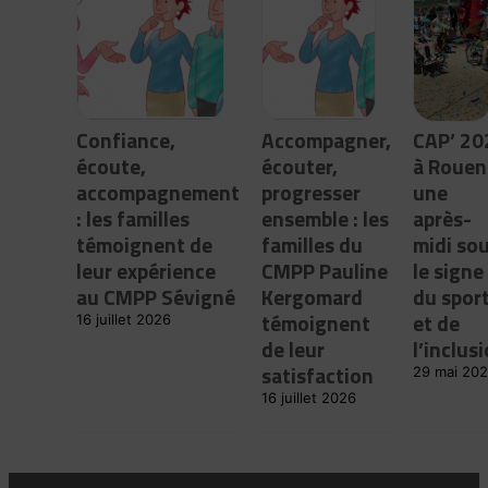
Confiance,
Accompagner,
CAP’ 20
écoute,
écouter,
à Rouen 
accompagnement
progresser
une
: les familles
ensemble : les
après-
témoignent de
familles du
midi so
leur expérience
CMPP Pauline
le signe
au CMPP Sévigné
Kergomard
du spor
témoignent
et de
16 juillet 2026
de leur
l’inclus
satisfaction
29 mai 20
16 juillet 2026