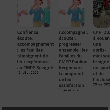
Confiance,
Accompagner,
CAP’ 20
écoute,
écouter,
à Rouen 
accompagnement
progresser
une
: les familles
ensemble : les
après-
témoignent de
familles du
midi so
leur expérience
CMPP Pauline
le signe
au CMPP Sévigné
Kergomard
du spor
témoignent
et de
16 juillet 2026
de leur
l’inclus
satisfaction
29 mai 20
16 juillet 2026