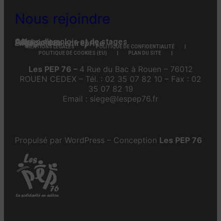
Nous rejoindre
Offres d’emplois et de stages
Adhésion
Faire un don
Engager son entreprise
MENTIONS LÉGALES
POLITIQUE DE CONFIDENTIALITÉ
POLITIQUE DE COOKIES (EU)
PLAN DU SITE
Les PEP 76 –
4 Rue du Bac à Rouen – 76012
ROUEN CEDEX – Tél. : 02 35 07 82 10 – Fax : 02
35 07 82 19
Email : siege@lespep76.fr
Propulsé par WordPress – Conception
Les PEP 76