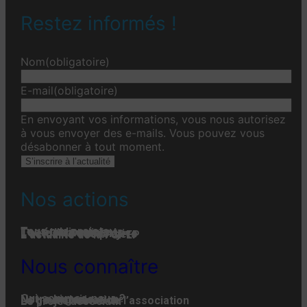
Restez informés !
Nom
(obligatoire)
E-mail
(obligatoire)
En envoyant vos informations, vous nous autorisez
à vous envoyer des e-mails. Vous pouvez vous
désabonner à tout moment.
S’inscrire à l’actualité
Nos actions
Tous nos projets
Les établissements
Toute l’actualité
L'actualité associative
L’actualité des projets
L’actualité de la FGPEP
Nous connaître
Qui-sommes-nous ?
Notre histoire
Notre organisation
La gouvernance de l’association
Le projet associatif