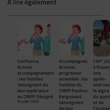
A lire également
Confiance,
Accompagner,
CAP’ 20
écoute,
écouter,
à Rouen 
accompagnement
progresser
une
: les familles
ensemble : les
après-
témoignent de
familles du
midi so
leur expérience
CMPP Pauline
le signe
au CMPP Sévigné
Kergomard
du spor
témoignent
et de
16 juillet 2026
de leur
l’inclus