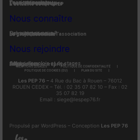
Tous nos projets
Les établissements
Toute l’actualité
L'actualité associative
L’actualité des projets
L’actualité de la FGPEP
Nous connaître
Qui-sommes-nous ?
Notre histoire
Notre organisation
La gouvernance de l’association
Le projet associatif
Nous rejoindre
Offres d’emplois et de stages
Adhésion
Faire un don
Engager son entreprise
MENTIONS LÉGALES
POLITIQUE DE CONFIDENTIALITÉ
POLITIQUE DE COOKIES (EU)
PLAN DU SITE
Les PEP 76 –
4 Rue du Bac à Rouen – 76012
ROUEN CEDEX – Tél. : 02 35 07 82 10 – Fax : 02
35 07 82 19
Email : siege@lespep76.fr
Propulsé par WordPress – Conception
Les PEP 76