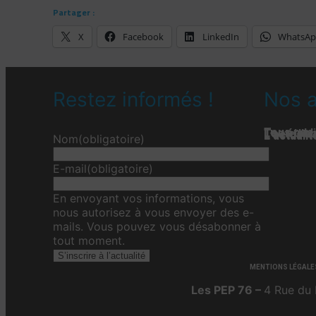
Partager :
X
Facebook
LinkedIn
WhatsA
Restez informés !
Nos a
Tous nos 
Les étab
Toute l’ac
L'actualit
L’actualit
L’actuali
Nom
(obligatoire)
E-mail
(obligatoire)
En envoyant vos informations, vous
nous autorisez à vous envoyer des e-
mails. Vous pouvez vous désabonner à
tout moment.
S’inscrire à l’actualité
MENTIONS LÉGALE
Les PEP 76 –
4 Rue du 