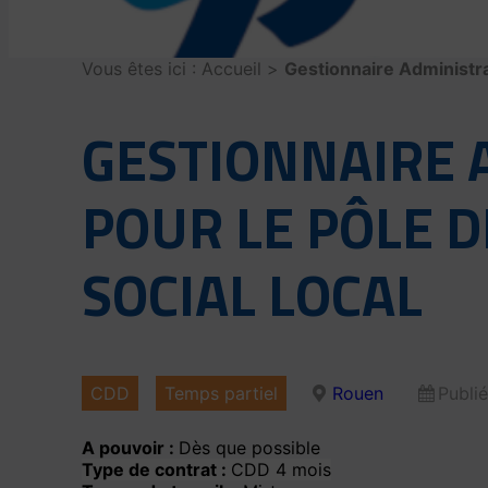
Vous êtes ici :
Accueil
>
Gestionnaire Administra
GESTIONNAIRE A
POUR LE PÔLE 
SOCIAL LOCAL
CDD
Temps partiel
Rouen
Publié
A pouvoir :
Dès que possible
Type de contrat :
CDD 4 mois