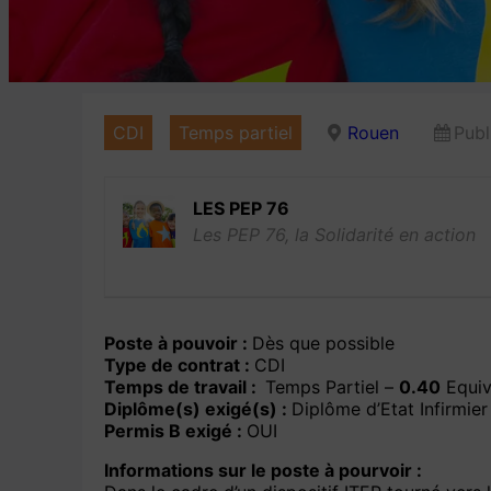
CDI
Temps partiel
Rouen
Publ
LES PEP 76
Les PEP 76, la Solidarité en action
Poste à pouvoir :
Dès que possible
Type de contrat :
CDI
Temps de travail :
Temps Partiel –
0.40
Equiv
Diplôme(s) exigé(s) :
Diplôme d’Etat Infirmier
Permis B exigé :
OUI
Informations sur le poste à pourvoir :