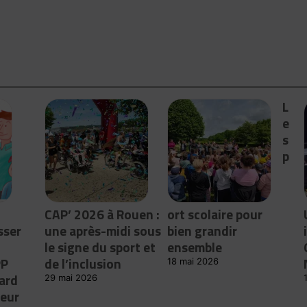
L
e
s
p
CAP’ 2026 à Rouen :
ort scolaire pour
sser
une après-midi sous
bien grandir
le signe du sport et
ensemble
PP
de l’inclusion
18 mai 2026
ard
29 mai 2026
leur