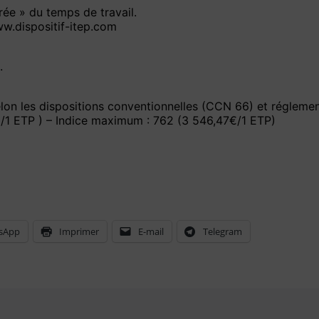
rée » du temps de travail.
w.dispositif-itep.com
.
selon les dispositions conventionnelles (CCN 66) et régleme
€/1 ETP ) – Indice maximum : 762 (3 546,47€/1 ETP)
sApp
Imprimer
E-mail
Telegram