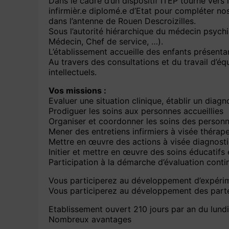
Dans le cadre d’un dispositif ITEP tourné vers 
infirmièr.e diplomé.e d’Etat pour compléter nos
dans l’antenne de Rouen Descroizilles.
Sous l’autorité hiérarchique du médecin psychi
Médecin, Chef de service, …).
L’établissement accueille des enfants présent
Au travers des consultations et du travail d’équ
intellectuels.
Vos missions :
Evaluer une situation clinique, établir un diagn
Prodiguer les soins aux personnes accueillies
Organiser et coordonner les soins des personne
Mener des entretiens infirmiers à visée thérap
Mettre en œuvre des actions à visée diagnost
Initier et mettre en œuvre des soins éducatifs 
Participation à la démarche d’évaluation contin
Vous participerez au développement d’expérime
Vous participerez au développement des parten
Etablissement ouvert 210 jours par an du lund
Nombreux avantages