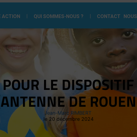
 ACTION
QUI SOMMES-NOUS ?
CONTACT
NOUS
 POUR LE DISPOSITIF 
(ANTENNE DE ROUEN
Jean-Marc RIMBERT
20 décembre 2024