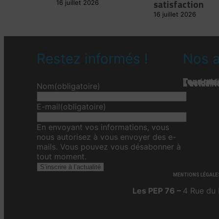
satisfaction
16 juillet 2026
16 juillet 2026
Restez informés !
Nos a
Tous nos 
Les étab
Toute l’ac
L'actualit
L’actualit
L’actuali
Nom
(obligatoire)
E-mail
(obligatoire)
En envoyant vos informations, vous
nous autorisez à vous envoyer des e-
mails. Vous pouvez vous désabonner à
tout moment.
S’inscrire à l’actualité
MENTIONS LÉGALE
Les PEP 76 –
4 Rue du 