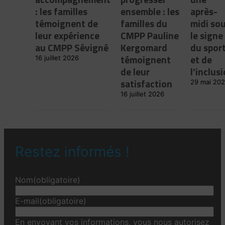
: les familles
ensemble : les
après-
témoignent de
familles du
midi so
leur expérience
CMPP Pauline
le signe
au CMPP Sévigné
Kergomard
du spor
témoignent
et de
16 juillet 2026
de leur
l’inclus
satisfaction
29 mai 20
16 juillet 2026
Restez informés !
Nom
(obligatoire)
E-mail
(obligatoire)
En envoyant vos informations, vous nous autorisez