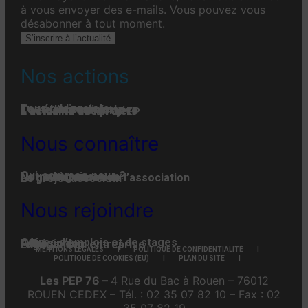
à vous envoyer des e-mails. Vous pouvez vous
désabonner à tout moment.
S’inscrire à l’actualité
Nos actions
Tous nos projets
Les établissements
Toute l’actualité
L'actualité associative
L’actualité des projets
L’actualité de la FGPEP
Nous connaître
Qui-sommes-nous ?
Notre histoire
Notre organisation
La gouvernance de l’association
Le projet associatif
Nous rejoindre
Offres d’emplois et de stages
Adhésion
Faire un don
Engager son entreprise
MENTIONS LÉGALES
POLITIQUE DE CONFIDENTIALITÉ
POLITIQUE DE COOKIES (EU)
PLAN DU SITE
Les PEP 76 –
4 Rue du Bac à Rouen – 76012
ROUEN CEDEX – Tél. : 02 35 07 82 10 – Fax : 02
35 07 82 19