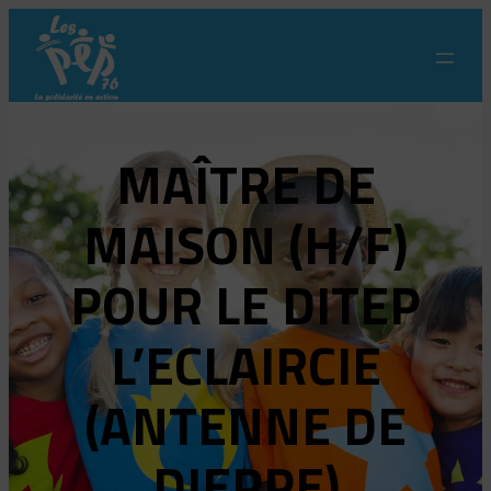
Aller
au
contenu
MAÎTRE DE
MAISON (H/F)
POUR LE DITEP
L’ECLAIRCIE
(ANTENNE DE
DIEPPE)