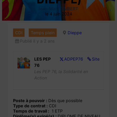
Jean-Marc RIMBERT
4 juin 2024
CDI
Temps plein
Dieppe
Publié il y a 2 ans
LES PEP
ADPEP76
Site
76
Les PEP 76, la Solidarité en
Action
Poste à pouvoir :
Dès que possible
Type de contrat :
CDI
Temps de travail :
1 ETP
Diplôme(s) exigé(s) :
DIPLOME DE NIVEAU