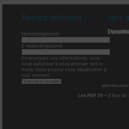
Restez informés !
Nos a
Tous nos 
Les étab
Toute l’ac
L'actualit
L’actualit
L’actuali
Nom
(obligatoire)
E-mail
(obligatoire)
En envoyant vos informations, vous
nous autorisez à vous envoyer des e-
mails. Vous pouvez vous désabonner à
tout moment.
S’inscrire à l’actualité
MENTIONS LÉGALE
Les PEP 76 –
4 Rue du 