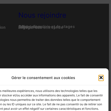
Nous rejoindre
Offres d’emplois et de stages
Adhésion
Faire un don
ion
Engager son entreprise
AN DU SITE
Gérer le consentement aux cookies
 – Fax : 02 35 07 82 19
les meilleures expériences, nous utilisons des technologies telles que les
 stocker et/ou accéder aux informations des appareils. Le fait de consentir
ologies nous permettra de traiter des données telles que le comportement
n ou les ID uniques sur ce site. Le fait de ne pas consentir ou de retirer son
 peut avoir un effet négatif sur certaines caractéristiques et fonctions.