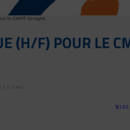
our le CMPP Sévigné
E (H/F) POUR LE C
il y a 3 ans
LES