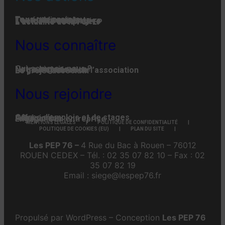
Tous nos projets
Les établissements
Toute l’actualité
L'actualité associative
L’actualité des projets
L’actualité de la FGPEP
Nous connaître
Qui-sommes-nous ?
Notre histoire
Notre organisation
La gouvernance de l’association
Le projet associatif
Nous rejoindre
Offres d’emplois et de stages
Adhésion
Faire un don
Engager son entreprise
MENTIONS LÉGALES
POLITIQUE DE CONFIDENTIALITÉ
POLITIQUE DE COOKIES (EU)
PLAN DU SITE
Les PEP 76 –
4 Rue du Bac à Rouen – 76012
ROUEN CEDEX – Tél. : 02 35 07 82 10 – Fax : 02
35 07 82 19
Email : siege@lespep76.fr
Propulsé par WordPress – Conception
Les PEP 76