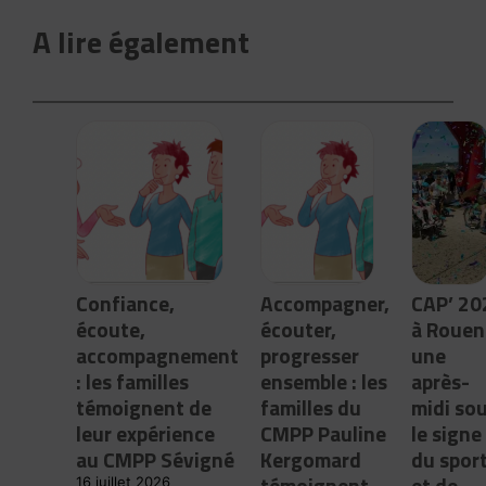
A lire également
Confiance,
Accompagner,
CAP’ 20
écoute,
écouter,
à Rouen 
accompagnement
progresser
une
: les familles
ensemble : les
après-
témoignent de
familles du
midi so
leur expérience
CMPP Pauline
le signe
au CMPP Sévigné
Kergomard
du spor
témoignent
et de
16 juillet 2026