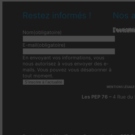
Restez informés !
Nos a
Tous nos 
Les étab
Toute l’ac
L'actualit
L’actualit
L’actuali
Nom
(obligatoire)
E-mail
(obligatoire)
En envoyant vos informations, vous
nous autorisez à vous envoyer des e-
mails. Vous pouvez vous désabonner à
tout moment.
S’inscrire à l’actualité
MENTIONS LÉGALE
Les PEP 76 –
4 Rue du 