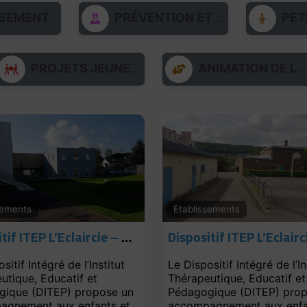
SEMENTS
PRÉVENTION ET SOINS
PETITE 
PROJETS JEUNESSES
ANIMATION DE LA VIE SOCIALE
sements
Etablissements
Dispositif ITEP L’Eclaircie – Antenne de Dieppe
sitif Intégré de l’Institut
Le Dispositif Intégré de l’In
utique, Educatif et
Thérapeutique, Educatif et
ique (DITEP) propose un
Pédagogique (DITEP) pro
agnement aux enfants et
accompagnement aux enfa