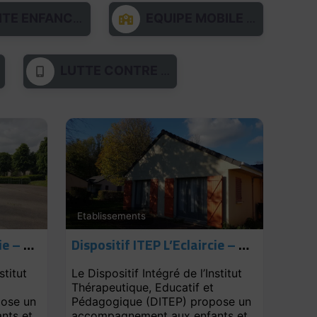
ENFANCE ET PARENTALITÉ
EQUIPE MOBILE D'APPUI
LUTTE CONTRE L'ILLECTRONISME
Etablissements
Dispositif ITEP L’Eclaircie – Antenne de Rouen
Dispositif ITEP L’Eclaircie – Antenne de Barentin
stitut
Le Dispositif Intégré de l’Institut
Thérapeutique, Educatif et
pose un
Pédagogique (DITEP) propose un
nts et
accompagnement aux enfants et