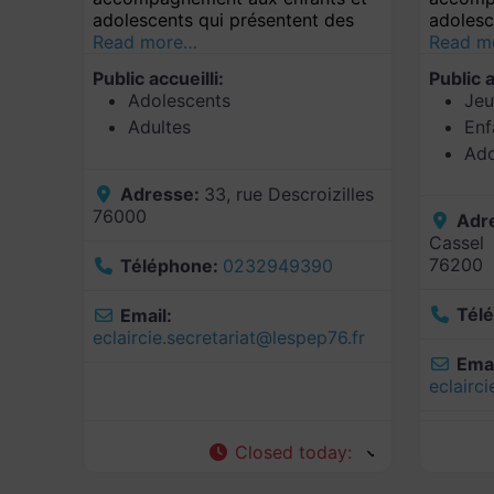
adolescents qui présentent des
adolesc
Read more…
Read m
Public accueilli:
Public a
Adolescents
Jeu
Adultes
Enf
Ado
Adresse:
33, rue Descroizilles
76000
Adr
Cassel
76200
Téléphone:
0232949390
Tél
Email:
eclaircie.secretariat
@
lespep76.fr
Emai
eclairci
Closed today
: