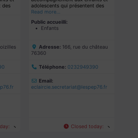
t des
adolescents qui présentent des
Read more…
Public accueilli:
Enfants
oizilles
Adresse:
166, rue du château
76360
90
Téléphone:
0232949390
Email:
p76.fr
eclaircie.secretariat
@
lespep76.fr
oday
:
Closed today
: