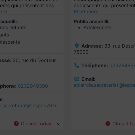
ents qui présentent des
adolescents qui présenten
ore…
Read more…
ccueilli:
Public accueilli:
nes enfants
Adolescents
ants
lescents
Adresse:
33, rue Descr
76000
esse:
20, rue du Docteur
Téléphone:
02329493
Email:
eclaircie.secretariat
@
lespe
éphone:
0232949390
l:
e.secretariat
@
lespep76.fr
Closed today
:
Closed t