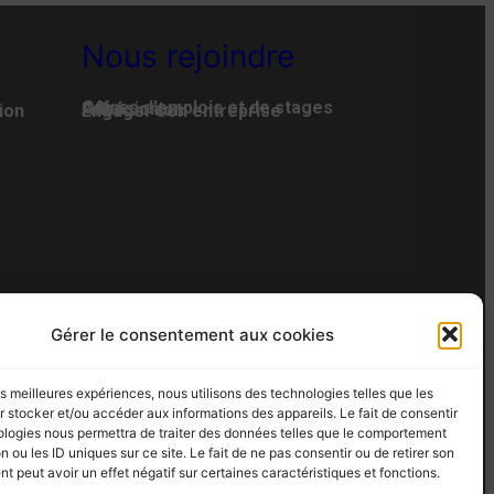
Nous rejoindre
Offres d’emplois et de stages
Adhésion
Faire un don
ion
Engager son entreprise
AN DU SITE
Gérer le consentement aux cookies
 – Fax : 02 35 07 82 19
les meilleures expériences, nous utilisons des technologies telles que les
 stocker et/ou accéder aux informations des appareils. Le fait de consentir
ologies nous permettra de traiter des données telles que le comportement
n ou les ID uniques sur ce site. Le fait de ne pas consentir ou de retirer son
 peut avoir un effet négatif sur certaines caractéristiques et fonctions.