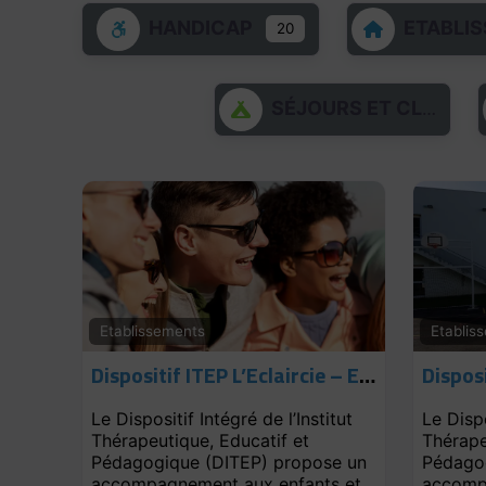
HANDICAP
ETABLIS
20
SÉJOURS ET CLASSES DE DÉCOUVERTES
Etablissements
Etablis
Dispositif ITEP L’Eclaircie – Equipe 16-20 ans
Le Dispositif Intégré de l’Institut
Le Dispo
Thérapeutique, Educatif et
Thérape
Pédagogique (DITEP) propose un
Pédagog
accompagnement aux enfants et
accomp