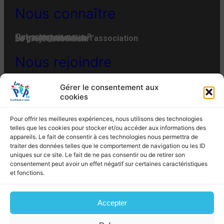
Nous connaître
Qui-sommes-nous ?
Notre histoire
Notre organisation
La gouvernance de l’association
Le projet associatif
Nous rejoindre
Offres d’emplois et de stages
Adhésion
Faire un don
Engager son entreprise
Gérer le consentement aux
MENTIONS LÉGALES
POLITIQUE DE CONFIDENTIALITÉ
cookies
POLITIQUE DE COOKIES (EU)
PLAN DU SITE
Les PEP 76 –
4 Rue du Bac à Rouen – 76012
Pour offrir les meilleures expériences, nous utilisons des technologies
ROUEN CEDEX – Tél. : 02 35 07 82 10 – Fax : 02
telles que les cookies pour stocker et/ou accéder aux informations des
35 07 82 19
appareils. Le fait de consentir à ces technologies nous permettra de
Email : siege@lespep76.fr
traiter des données telles que le comportement de navigation ou les ID
uniques sur ce site. Le fait de ne pas consentir ou de retirer son
consentement peut avoir un effet négatif sur certaines caractéristiques
et fonctions.
Propulsé par WordPress – Conception
Les PEP 76
Accepter