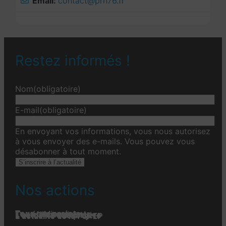
Email:
contact
@
prh76.fr
Restez informés !
Nom
(obligatoire)
E-mail
(obligatoire)
En envoyant vos informations, vous nous autorisez
à vous envoyer des e-mails. Vous pouvez vous
désabonner à tout moment.
S’inscrire à l’actualité
Nos actions
Tous nos projets
Les établissements
Toute l’actualité
L'actualité associative
L’actualité des projets
L’actualité de la FGPEP