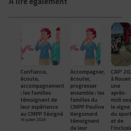
A lire également
Confiance,
Accompagner,
CAP’ 20
écoute,
écouter,
à Rouen 
accompagnement
progresser
une
: les familles
ensemble : les
après-
témoignent de
familles du
midi so
leur expérience
CMPP Pauline
le signe
au CMPP Sévigné
Kergomard
du spor
témoignent
et de
16 juillet 2026
de leur
l’inclus