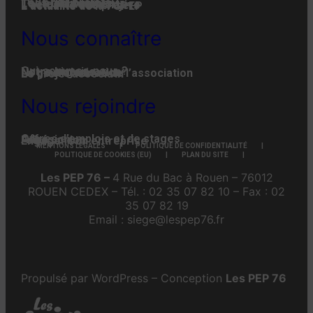
Tous nos projets
Les établissements
Toute l’actualité
L'actualité associative
L’actualité des projets
L’actualité de la FGPEP
Nous connaître
Qui-sommes-nous ?
Notre histoire
Notre organisation
La gouvernance de l’association
Le projet associatif
Nous rejoindre
Offres d’emplois et de stages
Adhésion
Faire un don
Engager son entreprise
MENTIONS LÉGALES
POLITIQUE DE CONFIDENTIALITÉ
POLITIQUE DE COOKIES (EU)
PLAN DU SITE
Les PEP 76 –
4 Rue du Bac à Rouen – 76012
ROUEN CEDEX – Tél. : 02 35 07 82 10 – Fax : 02
35 07 82 19
Email : siege@lespep76.fr
Propulsé par WordPress – Conception
Les PEP 76