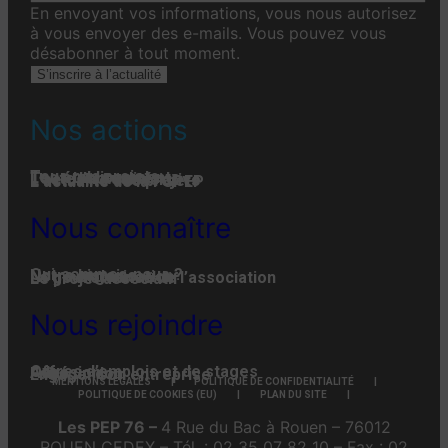
En envoyant vos informations, vous nous autorisez
à vous envoyer des e-mails. Vous pouvez vous
désabonner à tout moment.
S’inscrire à l’actualité
Nos actions
Tous nos projets
Les établissements
Toute l’actualité
L'actualité associative
L’actualité des projets
L’actualité de la FGPEP
Nous connaître
Qui-sommes-nous ?
Notre histoire
Notre organisation
La gouvernance de l’association
Le projet associatif
Nous rejoindre
Offres d’emplois et de stages
Adhésion
Faire un don
Engager son entreprise
MENTIONS LÉGALES
POLITIQUE DE CONFIDENTIALITÉ
POLITIQUE DE COOKIES (EU)
PLAN DU SITE
Les PEP 76 –
4 Rue du Bac à Rouen – 76012
ROUEN CEDEX – Tél. : 02 35 07 82 10 – Fax : 02