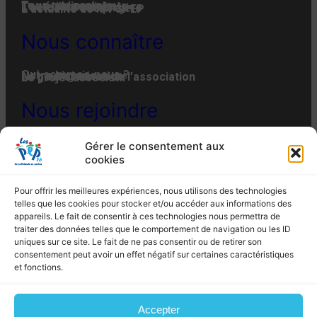
Tous nos projets
Les établissements
Toute l’actualité
L'actualité associative
L’actualité des projets
L’actualité de la FGPEP
Nous connaître
Qui-sommes-nous ?
Notre histoire
Notre organisation
La gouvernance de l’association
Le projet associatif
Nous rejoindre
Offres d’emplois et de stages
Adhésion
Faire un don
Engager son entreprise
Gérer le consentement aux
MENTIONS LÉGALES
POLITIQUE DE CONFIDENTIALITÉ
cookies
POLITIQUE DE COOKIES (EU)
PLAN DU SITE
Les PEP 76 –
4 Rue du Bac à Rouen – 76012
Pour offrir les meilleures expériences, nous utilisons des technologies
ROUEN CEDEX – Tél. : 02 35 07 82 10 – Fax : 02
telles que les cookies pour stocker et/ou accéder aux informations des
35 07 82 19
appareils. Le fait de consentir à ces technologies nous permettra de
Email : siege@lespep76.fr
traiter des données telles que le comportement de navigation ou les ID
uniques sur ce site. Le fait de ne pas consentir ou de retirer son
consentement peut avoir un effet négatif sur certaines caractéristiques
et fonctions.
Propulsé par WordPress – Conception
Les PEP 76
Accepter