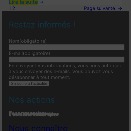
Lire la suite
1
2
Page suivante
→
Restez informés !
Nom
(obligatoire)
E-mail
(obligatoire)
En envoyant vos informations, vous nous autorisez
à vous envoyer des e-mails. Vous pouvez vous
désabonner à tout moment.
S’inscrire à l’actualité
Nos actions
Tous nos projets
Les établissements
Toute l’actualité
L'actualité associative
L’actualité des projets
L’actualité de la FGPEP
Nous connaître