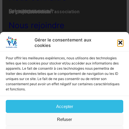
Qui-sommes-nous ?
Notre histoire
Notre organisation
La gouvernance de l’association
Le projet associatif
Nous rejoindre
Offres d’emplois et de stages
Adhésion
Faire un don
Engager son entreprise
Gérer le consentement aux
MENTIONS LÉGALES
POLITIQUE DE CONFIDENTIALITÉ
cookies
POLITIQUE DE COOKIES (EU)
PLAN DU SITE
Les PEP 76 –
4 Rue du Bac à Rouen – 76012
Pour offrir les meilleures expériences, nous utilisons des technologies
ROUEN CEDEX – Tél. : 02 35 07 82 10 – Fax : 02
telles que les cookies pour stocker et/ou accéder aux informations des
35 07 82 19
appareils. Le fait de consentir à ces technologies nous permettra de
Email : siege@lespep76.fr
traiter des données telles que le comportement de navigation ou les ID
uniques sur ce site. Le fait de ne pas consentir ou de retirer son
consentement peut avoir un effet négatif sur certaines caractéristiques
et fonctions.
Propulsé par WordPress – Conception
Les PEP 76
Accepter
Refuser