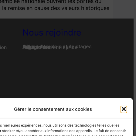
ssemblée nationale ouvrent les portes du
 la remise en cause des valeurs historiques
Nous rejoindre
Offres d’emplois et de stages
Adhésion
Faire un don
ion
Engager son entreprise
AN DU SITE
Gérer le consentement aux cookies
 – Fax : 02 35 07 82 19
les meilleures expériences, nous utilisons des technologies telles que les
 stocker et/ou accéder aux informations des appareils. Le fait de consentir