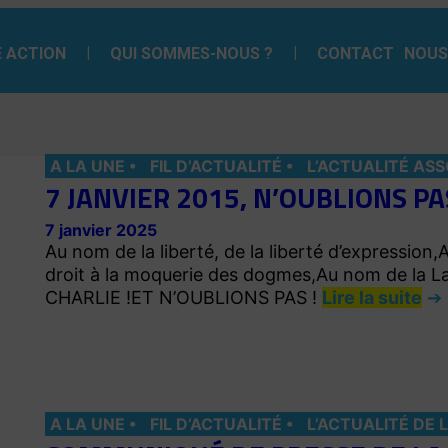
 ACTION
QUI SOMMES-NOUS ?
CONTACT
NOUS
A LA UNE
FIL D’ACTUALITÉ
L’ACTUALITÉ ASS
7 JANVIER 2015, N’OUBLIONS PAS
7 janvier 2025
Au nom de la liberté, de la liberté d’expression
droit à la moquerie des dogmes,Au nom de la L
CHARLIE !ET N’OUBLIONS PAS !
Lire la suite
A LA UNE
FIL D’ACTUALITÉ
L’ACTUALITÉ DE 