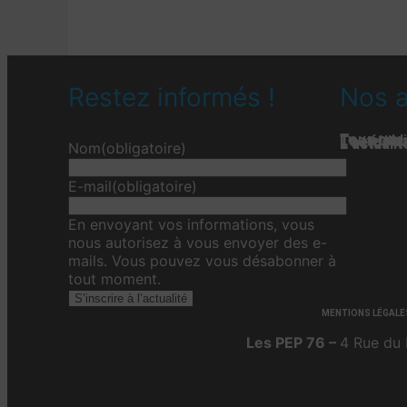
Restez informés !
Nos a
Tous nos 
Les étab
Toute l’ac
L'actualit
L’actualit
L’actuali
Nom
(obligatoire)
E-mail
(obligatoire)
En envoyant vos informations, vous
nous autorisez à vous envoyer des e-
mails. Vous pouvez vous désabonner à
tout moment.
S’inscrire à l’actualité
MENTIONS LÉGALE
Les PEP 76 –
4 Rue du 