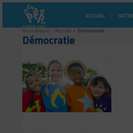
Aller
au
ACCUEIL
NOTRE
contenu
Vous êtes ici :
Accueil
>
Démocratie
Démocratie