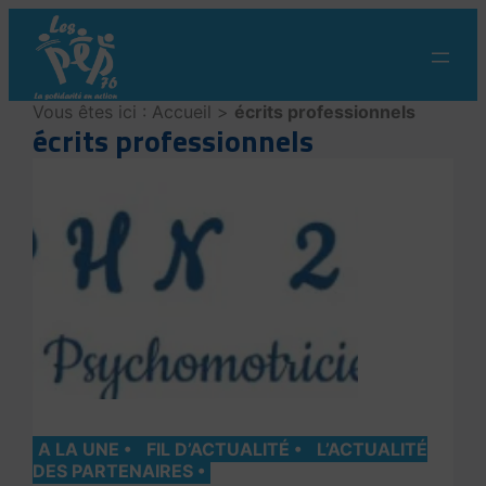
Aller
au
contenu
Vous êtes ici :
Accueil
>
écrits professionnels
écrits professionnels
A LA UNE
FIL D’ACTUALITÉ
L’ACTUALITÉ
DES PARTENAIRES