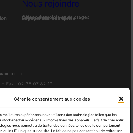
Nous rejoindre
Offres d’emplois et de stages
Adhésion
Faire un don
ion
Engager son entreprise
AN DU SITE
 – Fax : 02 35 07 82 19
Gérer le consentement aux cookies
les meilleures expériences, nous utilisons des technologies telles que les
 stocker et/ou accéder aux informations des appareils. Le fait de consentir
ologies nous permettra de traiter des données telles que le comportement
n ou les ID uniques sur ce site. Le fait de ne pas consentir ou de retirer son