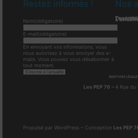
Restez informés !
Nos a
Tous nos 
Les étab
Toute l’ac
L'actualit
L’actualit
L’actuali
Nom
(obligatoire)
E-mail
(obligatoire)
En envoyant vos informations, vous
nous autorisez à vous envoyer des e-
mails. Vous pouvez vous désabonner à
tout moment.
S’inscrire à l’actualité
MENTIONS LÉGALE
Les PEP 76 –
4 Rue du 
Propulsé par WordPress – Conception
Les PEP 7