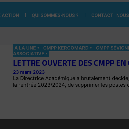
 ACTION
QUI SOMMES-NOUS ?
CONTACT
NOUS
A LA UNE
CMPP KERGOMARD
CMPP SÉVIGN
ASSOCIATIVE
LETTRE OUVERTE DES CMPP EN
23 mars 2023
La Directrice Académique a brutalement décidé, 
la rentrée 2023/2024, de supprimer les postes