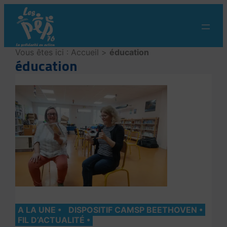
Aller
au
contenu
Vous êtes ici :
Accueil
>
éducation
éducation
A LA UNE
DISPOSITIF CAMSP BEETHOVEN
FIL D’ACTUALITÉ