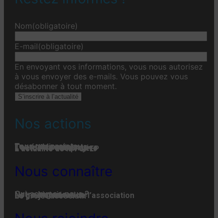
Nom
(obligatoire)
E-mail
(obligatoire)
En envoyant vos informations, vous nous autorisez
à vous envoyer des e-mails. Vous pouvez vous
désabonner à tout moment.
S’inscrire à l’actualité
Nos actions
Tous nos projets
Les établissements
Toute l’actualité
L'actualité associative
L’actualité des projets
L’actualité de la FGPEP
Nous connaître
Qui-sommes-nous ?
Notre histoire
Notre organisation
La gouvernance de l’association
Le projet associatif