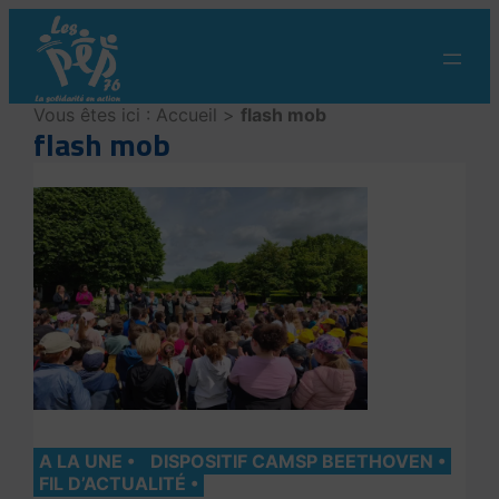
Aller
au
contenu
Vous êtes ici :
Accueil
>
flash mob
flash mob
A LA UNE
DISPOSITIF CAMSP BEETHOVEN
FIL D’ACTUALITÉ