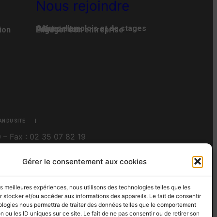
Nous rejoindre
Offres d’emplois et de stages
Adhésion
Faire un don
ion
Engager son entreprise
AN DU SITE
 – Fax : 02 35 07 82 19
Gérer le consentement aux cookies
les meilleures expériences, nous utilisons des technologies telles que les
 stocker et/ou accéder aux informations des appareils. Le fait de consentir
ologies nous permettra de traiter des données telles que le comportement
n ou les ID uniques sur ce site. Le fait de ne pas consentir ou de retirer son