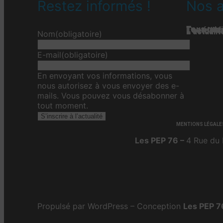
Restez informés !
Nos a
Tous nos 
Les étab
Toute l’ac
L'actualit
L’actualit
L’actuali
Nom
(obligatoire)
E-mail
(obligatoire)
En envoyant vos informations, vous
nous autorisez à vous envoyer des e-
mails. Vous pouvez vous désabonner à
tout moment.
S’inscrire à l’actualité
MENTIONS LÉGALE
Les PEP 76 –
4 Rue du 
Propulsé par WordPress – Conception
Les PEP 7