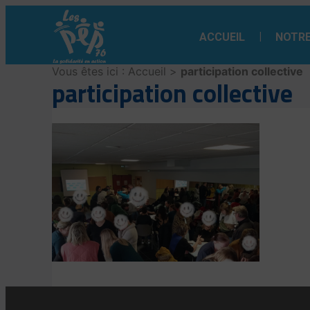
Aller
au
ACCUEIL
NOTRE
contenu
Vous êtes ici :
Accueil
>
participation collective
participation collective