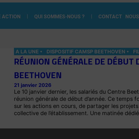
 ACTION
QUI SOMMES-NOUS ?
CONTACT
NOUS
A LA UNE
DISPOSITIF CAMSP BEETHOVEN
FI
RÉUNION GÉNÉRALE DE DÉBUT 
BEETHOVEN
21 janvier 2026
Le 10 janvier dernier, les salariés du Centre Bee
réunion générale de début d’année. Ce temps fort
sur les actions en cours, de partager les projet
collective de l’établissement. Une matinée dédi