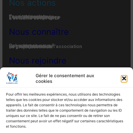
Nos actions
Tous nos projets
Les établissements
Toute l’actualité
L'actualité associative
L’actualité des projets
L’actualité de la FGPEP
Nous connaître
Qui-sommes-nous ?
Notre histoire
Notre organisation
La gouvernance de l’association
Le projet associatif
Nous rejoindre
Offres d’emplois et de stages
Adhésion
Faire un don
Engager son entreprise
Gérer le consentement aux
MENTIONS LÉGALES
POLITIQUE DE CONFIDENTIALITÉ
cookies
POLITIQUE DE COOKIES (EU)
PLAN DU SITE
Les PEP 76 –
4 Rue du Bac à Rouen – 76012
Pour offrir les meilleures expériences, nous utilisons des technologies
ROUEN CEDEX – Tél. : 02 35 07 82 10 – Fax : 02
telles que les cookies pour stocker et/ou accéder aux informations des
35 07 82 19
appareils. Le fait de consentir à ces technologies nous permettra de
Email : siege@lespep76.fr
traiter des données telles que le comportement de navigation ou les ID
uniques sur ce site. Le fait de ne pas consentir ou de retirer son
consentement peut avoir un effet négatif sur certaines caractéristiques
et fonctions.