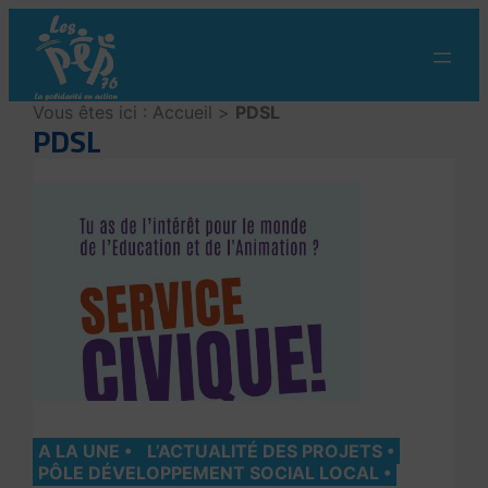
Aller
au
contenu
Vous êtes ici :
Accueil
>
PDSL
PDSL
A LA UNE
L’ACTUALITÉ DES PROJETS
PÔLE DÉVELOPPEMENT SOCIAL LOCAL