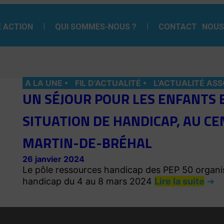
 ACTION
QUI SOMMES-NOUS ?
CONTACT
NOUS
A LA UNE
FIL D’ACTUALITÉ
L’ACTUALITÉ ASS
UN SÉJOUR POUR LES ENFANTS 
SITUATION DE HANDICAP, AU CEN
MARTIN-DE-BRÉHAL
26 janvier 2024
Le pôle ressources handicap des PEP 50 organis
handicap du 4 au 8 mars 2024
Lire la suite