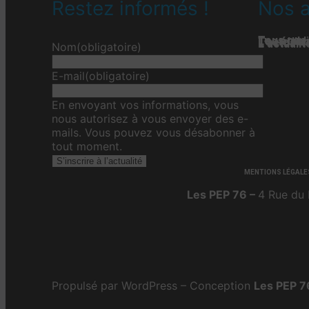
Restez informés !
Nos a
Tous nos 
Les étab
Toute l’ac
L'actualit
L’actualit
L’actuali
Nom
(obligatoire)
E-mail
(obligatoire)
En envoyant vos informations, vous
nous autorisez à vous envoyer des e-
mails. Vous pouvez vous désabonner à
tout moment.
S’inscrire à l’actualité
MENTIONS LÉGALE
Les PEP 76 –
4 Rue du 
Propulsé par WordPress – Conception
Les PEP 7