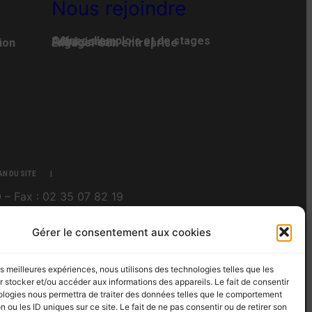
Nous rejoindre
Offres d’emplois et de stages
Adhésion
Faire un don
ion
Engager son entreprise
AN DU SITE
 – Fax : 02 35 07 82 19
Gérer le consentement aux cookies
les meilleures expériences, nous utilisons des technologies telles que les
 stocker et/ou accéder aux informations des appareils. Le fait de consentir
ologies nous permettra de traiter des données telles que le comportement
n ou les ID uniques sur ce site. Le fait de ne pas consentir ou de retirer son