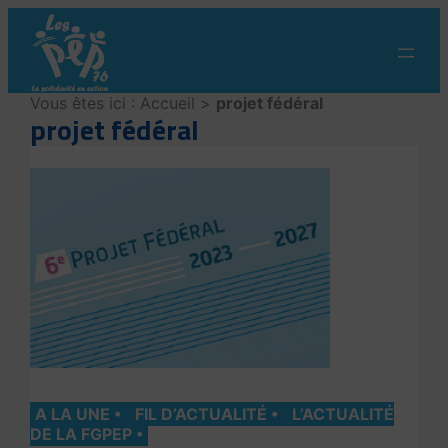
Aller
au
contenu
Vous êtes ici :
Accueil
>
projet fédéral
projet fédéral
A LA UNE
FIL D’ACTUALITÉ
L’ACTUALITÉ
DE LA FGPEP