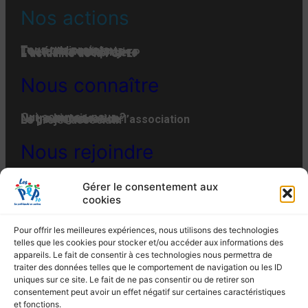
Nos actions
Tous nos projets
Les établissements
Toute l’actualité
L'actualité associative
L’actualité des projets
L’actualité de la FGPEP
Nous connaître
Qui-sommes-nous ?
Notre histoire
Notre organisation
La gouvernance de l’association
Le projet associatif
Nous rejoindre
Offres d’emplois et de stages
Adhésion
Faire un don
Engager son entreprise
Gérer le consentement aux
MENTIONS LÉGALES
POLITIQUE DE CONFIDENTIALITÉ
cookies
POLITIQUE DE COOKIES (EU)
PLAN DU SITE
Les PEP 76 –
4 Rue du Bac à Rouen – 76012
Pour offrir les meilleures expériences, nous utilisons des technologies
ROUEN CEDEX – Tél. : 02 35 07 82 10 – Fax : 02
telles que les cookies pour stocker et/ou accéder aux informations des
35 07 82 19
appareils. Le fait de consentir à ces technologies nous permettra de
Email : siege@lespep76.fr
traiter des données telles que le comportement de navigation ou les ID
uniques sur ce site. Le fait de ne pas consentir ou de retirer son
consentement peut avoir un effet négatif sur certaines caractéristiques
et fonctions.