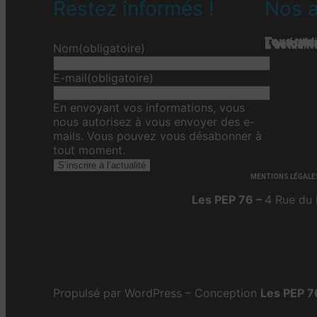
Restez informés !
Nos a
Tous nos 
Les étab
Toute l’ac
L'actualit
L’actualit
L’actuali
Nom
(obligatoire)
E-mail
(obligatoire)
En envoyant vos informations, vous
nous autorisez à vous envoyer des e-
mails. Vous pouvez vous désabonner à
tout moment.
S’inscrire à l’actualité
MENTIONS LÉGALE
Les PEP 76 –
4 Rue du 
Propulsé par WordPress – Conception
Les PEP 7