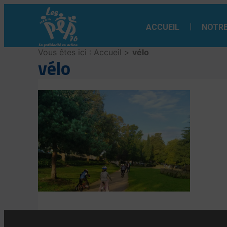
Aller
au
ACCUEIL
NOTRE
contenu
Vous êtes ici :
Accueil
>
vélo
vélo