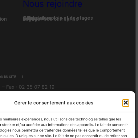
Nous rejoindre
Offres d’emplois et de stages
Adhésion
Faire un don
ion
Engager son entreprise
AN DU SITE
 – Fax : 02 35 07 82 19
Gérer le consentement aux cookies
les meilleures expériences, nous utilisons des technologies telles que les
 stocker et/ou accéder aux informations des appareils. Le fait de consentir
ologies nous permettra de traiter des données telles que le comportement
n ou les ID uniques sur ce site. Le fait de ne pas consentir ou de retirer son