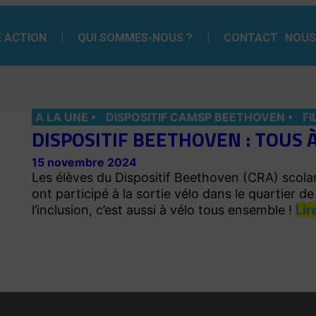
 ACTION
QUI SOMMES-NOUS ?
CONTACT
NOUS
A LA UNE
DISPOSITIF CAMSP BEETHOVEN
FI
DISPOSITIF BEETHOVEN : TOUS À
15 novembre 2024
Les élèves du Dispositif Beethoven (CRA) scolari
ont participé à la sortie vélo dans le quartier de 
l’inclusion, c’est aussi à vélo tous ensemble !
Lir