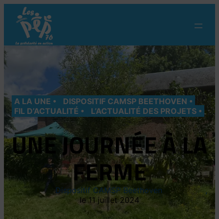
Aller
au
contenu
A LA UNE
DISPOSITIF CAMSP BEETHOVEN
FIL D’ACTUALITÉ
L’ACTUALITÉ DES PROJETS
UNE JOURNÉE À LA
FERME
Dispositif CAMSP Beethoven
11 juillet 2024