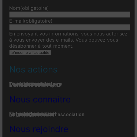
Nom
(obligatoire)
E-mail
(obligatoire)
En envoyant vos informations, vous nous autorisez
à vous envoyer des e-mails. Vous pouvez vous
désabonner à tout moment.
S’inscrire à l’actualité
Nos actions
Tous nos projets
Les établissements
Toute l’actualité
L'actualité associative
L’actualité des projets
L’actualité de la FGPEP
Nous connaître
Qui-sommes-nous ?
Notre histoire
Notre organisation
La gouvernance de l’association
Le projet associatif
Nous rejoindre