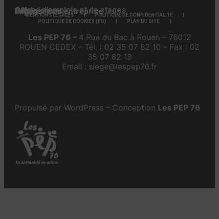
Offres d’emplois et de stages
Adhésion
Faire un don
Engager son entreprise
MENTIONS LÉGALES
POLITIQUE DE CONFIDENTIALITÉ
POLITIQUE DE COOKIES (EU)
PLAN DU SITE
Les PEP 76 –
4 Rue du Bac à Rouen – 76012
ROUEN CEDEX – Tél. : 02 35 07 82 10 – Fax : 02
35 07 82 19
Email : siege@lespep76.fr
Propulsé par WordPress – Conception
Les PEP 76