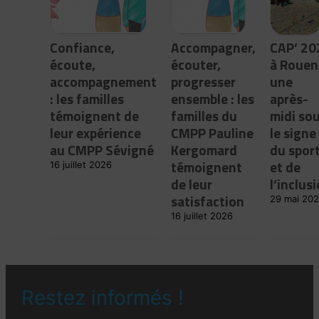
Confiance,
Accompagner,
CAP’ 20
écoute,
écouter,
à Rouen 
accompagnement
progresser
une
: les familles
ensemble : les
après-
témoignent de
familles du
midi so
leur expérience
CMPP Pauline
le signe
au CMPP Sévigné
Kergomard
du spor
témoignent
et de
16 juillet 2026
de leur
l’inclus
satisfaction
29 mai 20
16 juillet 2026
Restez informés !