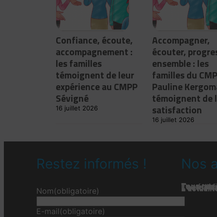
Confiance, écoute,
Accompagner,
accompagnement :
écouter, progre
les familles
ensemble : les
témoignent de leur
familles du CM
expérience au CMPP
Pauline Kergom
Sévigné
témoignent de 
satisfaction
16 juillet 2026
16 juillet 2026
Restez informés !
Nos a
Tous nos 
Les étab
Toute l’ac
L'actualit
L’actualit
L’actuali
Nom
(obligatoire)
E-mail
(obligatoire)