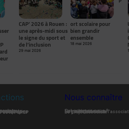
CAP’ 2026 à Rouen :
ort scolaire pour
sser
une après-midi sous
bien grandir
le signe du sport et
ensemble
PP
de l’inclusion
18 mai 2026
ard
29 mai 2026
leur
ctions
Nous connaître
projets
Qui-sommes-nous ?
lissements
Notre histoire
tualité
Notre organisation
é associative
La gouvernance de l’associat
é des projets
Le projet associatif
té de la FGPEP