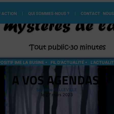
 ACTION
QUI SOMMES-NOUS ?
CONTACT
NOUS
POSITIF IME LA BUSINE
FIL D’ACTUALITÉ
L’ACTUALI
A VOS AGENDAS!
Séverine BELLEVILLE
27 mars 2023