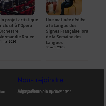
Un projet artistique
Une matinée dédiée
inclusif à l’Opéra
à la Langue des
Orchestre
Signes Française lors
Normandie Rouen
de la Semaine des
Langues
11 mai 2026
10 avril 2026
Nous rejoindre
Offres d’emplois et de stages
Adhésion
Faire un don
ion
Engager son entreprise