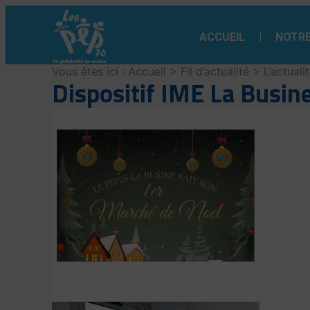
Aller
au
ACCUEIL
NOTRE
contenu
Vous êtes ici :
Accueil
>
Fil d’actualité
>
L’actuali
Dispositif IME La Busin