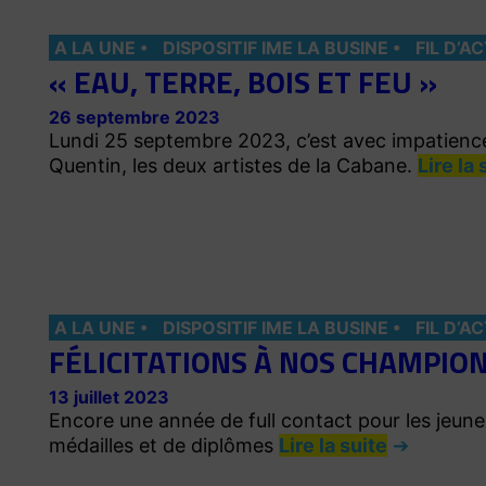
A LA UNE
DISPOSITIF IME LA BUSINE
FIL D’A
« EAU, TERRE, BOIS ET FEU »
26 septembre 2023
Lundi 25 septembre 2023, c’est avec impatience
Quentin, les deux artistes de la Cabane.
Lire la 
A LA UNE
DISPOSITIF IME LA BUSINE
FIL D’A
FÉLICITATIONS À NOS CHAMPION
13 juillet 2023
Encore une année de full contact pour les jeun
médailles et de diplômes
Lire la suite