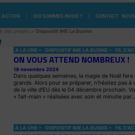
 ACTION
QUI SOMMES-NOUS ?
CONTACT
NOUS
té des projets
>
Dispositif IME La Busine
e
A LA UNE
DISPOSITIF IME LA BUSINE
FIL D’A
ON VOUS ATTEND NOMBREUX !
18 novembre 2024
Dans quelques semaines, la magie de Noël fera s
grands. Alors pour se préparer, n’hésitez pas à
de la ville d’EU dès le 04 décembre prochain. Vo
« fait-main » réalisées avec soin et minutie par
A LA UNE
DISPOSITIF IME LA BUSINE
FIL D’A