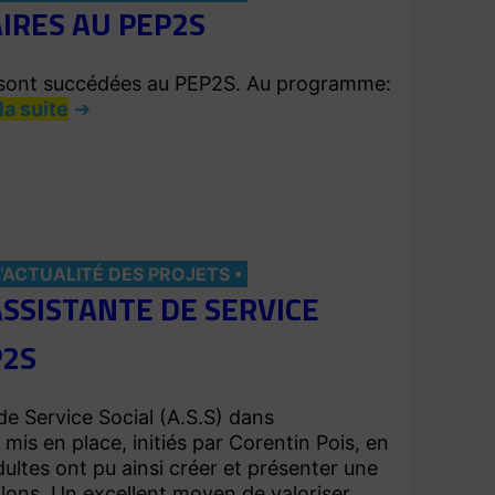
IRES AU PEP2S
se sont succédées au PEP2S. Au programme:
 la suite
L’ACTUALITÉ DES PROJETS
ASSISTANTE DE SERVICE
P2S
 de Service Social (A.S.S) dans
é mis en place, initiés par Corentin Pois, en
ultes ont pu ainsi créer et présenter une
ilons. Un excellent moyen de valoriser…