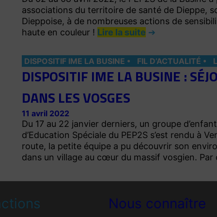
associations du territoire de santé de Dieppe, so
Dieppoise, à de nombreuses actions de sensibili
haute en couleur !
Lire la suite
DISPOSITIF IME LA BUSINE
FIL D’ACTUALITÉ
DISPOSITIF IME LA BUSINE : SÉ
DANS LES VOSGES
11 avril 2022
Du 17 au 22 janvier derniers, un groupe d’enfan
d’Education Spéciale du PEP2S s’est rendu à Ve
route, la petite équipe a pu découvrir son envi
dans un village au cœur du massif vosgien. Par
ctions
Nous connaître