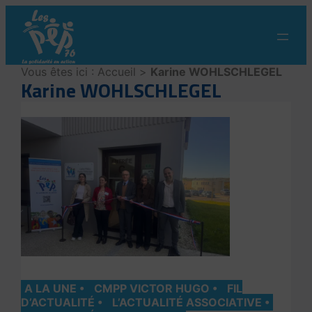
Aller
au
contenu
Vous êtes ici :
Accueil
>
Karine WOHLSCHLEGEL
Karine WOHLSCHLEGEL
A LA UNE
CMPP VICTOR HUGO
FIL
D’ACTUALITÉ
L’ACTUALITÉ ASSOCIATIVE