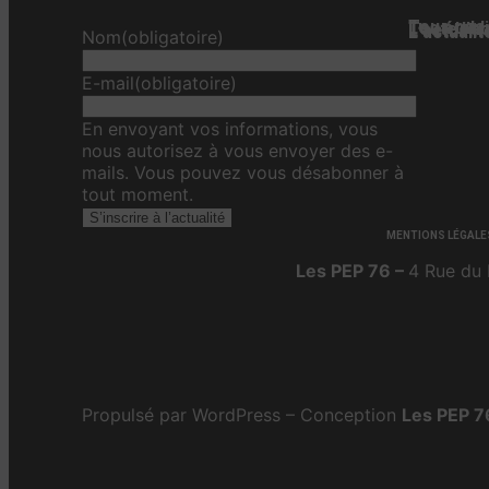
Tous nos 
Les étab
Toute l’ac
L'actualit
L’actualit
L’actuali
Nom
(obligatoire)
E-mail
(obligatoire)
En envoyant vos informations, vous
nous autorisez à vous envoyer des e-
mails. Vous pouvez vous désabonner à
tout moment.
S’inscrire à l’actualité
MENTIONS LÉGALE
Les PEP 76 –
4 Rue du 
Propulsé par WordPress – Conception
Les PEP 7