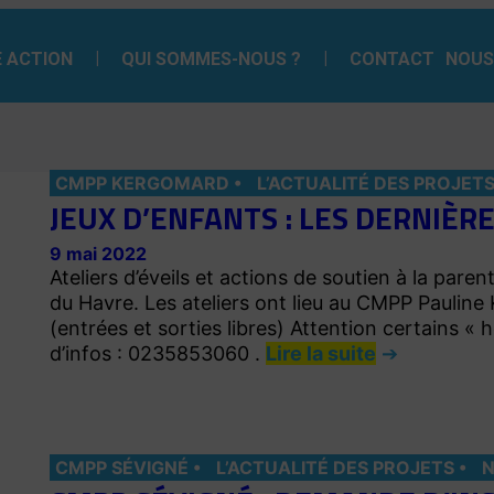
 ACTION
QUI SOMMES-NOUS ?
CONTACT
NOUS
CMPP KERGOMARD
L’ACTUALITÉ DES PROJET
JEUX D’ENFANTS : LES DERNIÈRE
9 mai 2022
Ateliers d’éveils et actions de soutien à la parent
du Havre. Les ateliers ont lieu au CMPP Pauline
(entrées et sorties libres) Attention certains « h
d’infos : 0235853060 .
Lire la suite
CMPP SÉVIGNÉ
L’ACTUALITÉ DES PROJETS
N