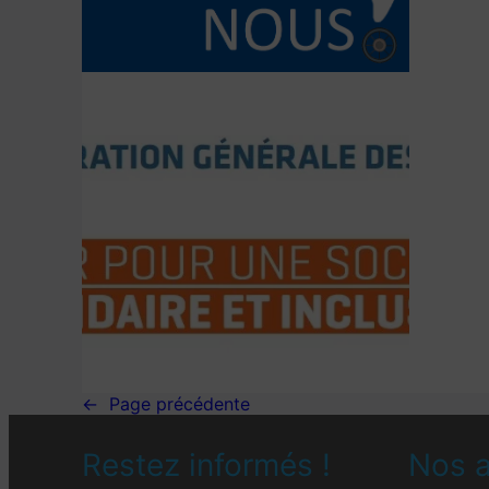
←
Page précédente
Restez informés !
Nos a