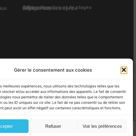
Offres d’emplois et de stages
Adhésion
Faire un don
ion
Engager son entreprise
AN DU SITE
Gérer le consentement aux cookies
 – Fax : 02 35 07 82 19
les meilleures expériences, nous utilisons des technologies telles que les
 stocker et/ou accéder aux informations des appareils. Le fait de consentir
ologies nous permettra de traiter des données telles que le comportement
n ou les ID uniques sur ce site. Le fait de ne pas consentir ou de retirer son
 peut avoir un effet négatif sur certaines caractéristiques et fonctions.
cepter
Refuser
Voir les préférences