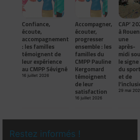
Confiance,
Accompagner,
CAP’ 20
écoute,
écouter,
à Rouen 
accompagnement
progresser
une
: les familles
ensemble : les
après-
témoignent de
familles du
midi so
leur expérience
CMPP Pauline
le signe
au CMPP Sévigné
Kergomard
du spor
témoignent
et de
16 juillet 2026
de leur
l’inclus
satisfaction
29 mai 20
16 juillet 2026
Restez informés !