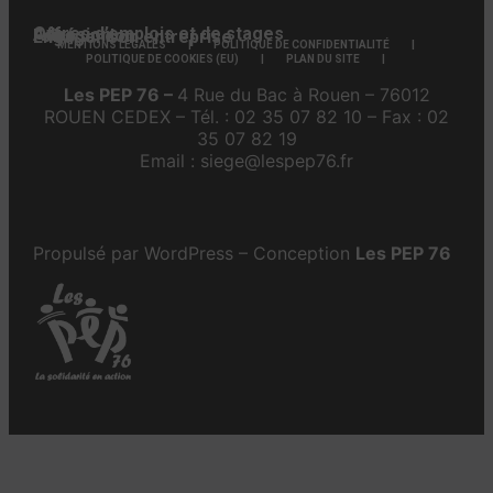
Offres d’emplois et de stages
Adhésion
Faire un don
Engager son entreprise
MENTIONS LÉGALES
POLITIQUE DE CONFIDENTIALITÉ
POLITIQUE DE COOKIES (EU)
PLAN DU SITE
Les PEP 76 –
4 Rue du Bac à Rouen – 76012
ROUEN CEDEX – Tél. : 02 35 07 82 10 – Fax : 02
35 07 82 19
Email : siege@lespep76.fr
Propulsé par WordPress – Conception
Les PEP 76