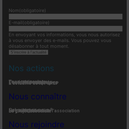
Nom
(obligatoire)
E-mail
(obligatoire)
En envoyant vos informations, vous nous autorisez
à vous envoyer des e-mails. Vous pouvez vous
désabonner à tout moment.
S’inscrire à l’actualité
Nos actions
Tous nos projets
Les établissements
Toute l’actualité
L'actualité associative
L’actualité des projets
L’actualité de la FGPEP
Nous connaître
Qui-sommes-nous ?
Notre histoire
Notre organisation
La gouvernance de l’association
Le projet associatif
Nous rejoindre