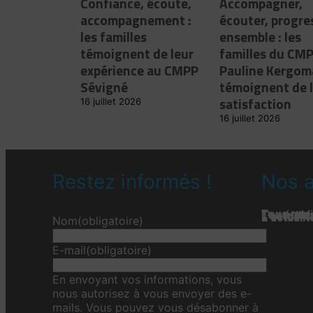
Confiance, écoute,
Accompagner,
accompagnement :
écouter, progre
les familles
ensemble : les
témoignent de leur
familles du CM
expérience au CMPP
Pauline Kergom
Sévigné
témoignent de 
satisfaction
16 juillet 2026
16 juillet 2026
Restez informés !
Nos a
Tous nos 
Les étab
Toute l’ac
L'actualit
L’actualit
L’actuali
Nom
(obligatoire)
E-mail
(obligatoire)
En envoyant vos informations, vous
nous autorisez à vous envoyer des e-
mails. Vous pouvez vous désabonner à