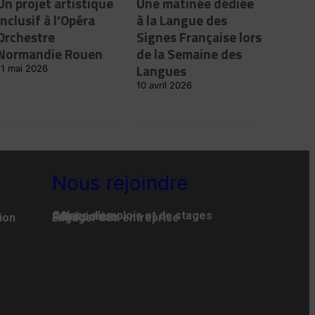
Un projet artistique
Une matinée dédiée
inclusif à l’Opéra
à la Langue des
Orchestre
Signes Française lors
Normandie Rouen
de la Semaine des
Langues
11 mai 2026
10 avril 2026
Nous rejoindre
Offres d’emplois et de stages
Adhésion
Faire un don
ion
Engager son entreprise