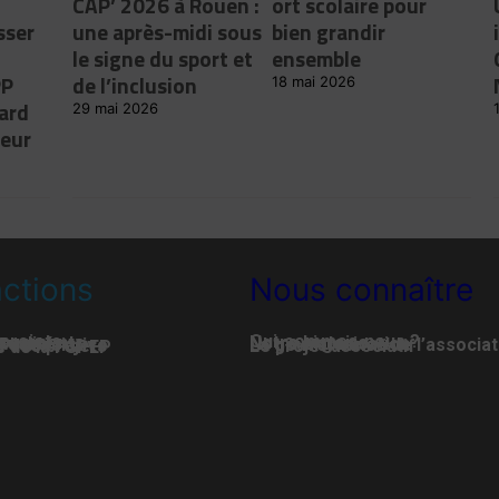
CAP’ 2026 à Rouen :
ort scolaire pour
sser
une après-midi sous
bien grandir
le signe du sport et
ensemble
PP
de l’inclusion
18 mai 2026
ard
29 mai 2026
leur
ctions
Nous connaître
projets
Qui-sommes-nous ?
lissements
Notre histoire
tualité
Notre organisation
é associative
La gouvernance de l’associat
é des projets
Le projet associatif
té de la FGPEP