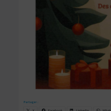
Partager :
X
Facebook
LinkedIn
What