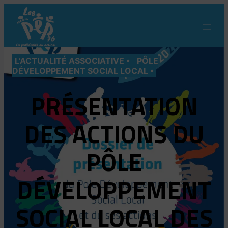
Aller
au
contenu
L’ACTUALITÉ ASSOCIATIVE
PÔLE
DÉVELOPPEMENT SOCIAL LOCAL
PRÉSENTATION
DES ACTIONS DU
PÔLE
DÉVELOPPEMENT
SOCIAL LOCAL DES