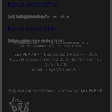
Nous connaître
Qui-sommes-nous ?
Notre histoire
Notre organisation
La gouvernance de l’association
Le projet associatif
Nous rejoindre
Offres d’emplois et de stages
Adhésion
Faire un don
Engager son entreprise
MENTIONS LÉGALES
POLITIQUE DE CONFIDENTIALITÉ
POLITIQUE DE COOKIES (EU)
PLAN DU SITE
Les PEP 76 –
4 Rue du Bac à Rouen – 76012
ROUEN CEDEX – Tél. : 02 35 07 82 10 – Fax : 02
35 07 82 19
Email : siege@lespep76.fr
Propulsé par WordPress – Conception
Les PEP 76