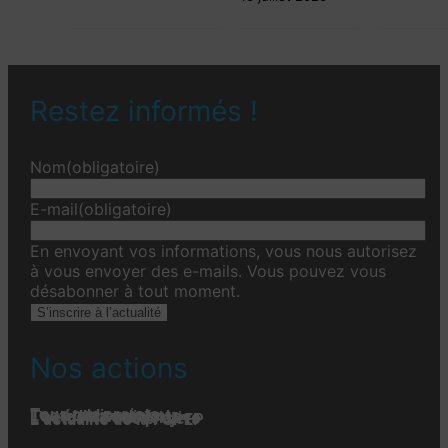
Restez informés !
Nom
(obligatoire)
E-mail
(obligatoire)
En envoyant vos informations, vous nous autorisez
à vous envoyer des e-mails. Vous pouvez vous
désabonner à tout moment.
S’inscrire à l’actualité
Nos actions
Tous nos projets
Les établissements
Toute l’actualité
L'actualité associative
L’actualité des projets
L’actualité de la FGPEP