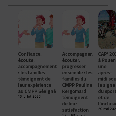
Confiance,
Accompagner,
CAP’ 20
écoute,
écouter,
à Rouen 
accompagnement
progresser
une
: les familles
ensemble : les
après-
témoignent de
familles du
midi so
leur expérience
CMPP Pauline
le signe
au CMPP Sévigné
Kergomard
du spor
témoignent
et de
16 juillet 2026
de leur
l’inclus
satisfaction
29 mai 20
16 juillet 2026