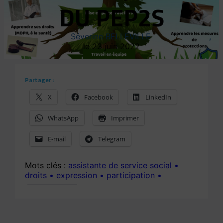
DU PEP2S
Séverine BELLEVILLE
23 juin 2022
Partager :
X
Facebook
LinkedIn
WhatsApp
Imprimer
E-mail
Telegram
assistante de service social
droits
expression
participation