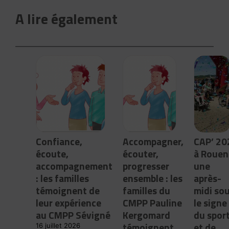
A lire également
Confiance,
Accompagner,
CAP’ 20
écoute,
écouter,
à Rouen 
accompagnement
progresser
une
: les familles
ensemble : les
après-
témoignent de
familles du
midi so
leur expérience
CMPP Pauline
le signe
au CMPP Sévigné
Kergomard
du spor
témoignent
et de
16 juillet 2026