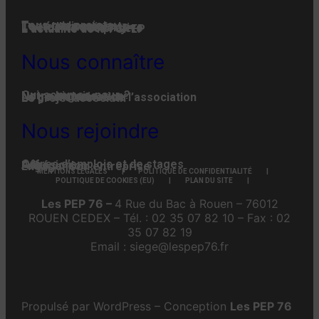
Tous nos projets
Les établissements
Toute l’actualité
L'actualité associative
L’actualité des projets
L’actualité de la FGPEP
Nous connaître
Qui-sommes-nous ?
Notre histoire
Notre organisation
La gouvernance de l’association
Le projet associatif
Nous rejoindre
Offres d’emplois et de stages
Adhésion
Faire un don
Engager son entreprise
MENTIONS LÉGALES
POLITIQUE DE CONFIDENTIALITÉ
POLITIQUE DE COOKIES (EU)
PLAN DU SITE
Les PEP 76 –
4 Rue du Bac à Rouen – 76012
ROUEN CEDEX – Tél. : 02 35 07 82 10 – Fax : 02
35 07 82 19
Email : siege@lespep76.fr
Propulsé par WordPress – Conception
Les PEP 76