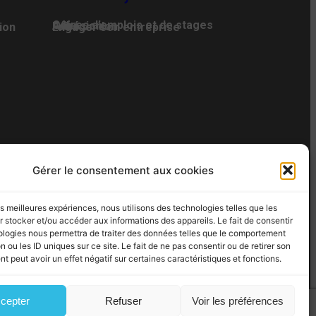
Offres d’emplois et de stages
Adhésion
Faire un don
ion
Engager son entreprise
AN DU SITE
Gérer le consentement aux cookies
 – Fax : 02 35 07 82 19
les meilleures expériences, nous utilisons des technologies telles que les
 stocker et/ou accéder aux informations des appareils. Le fait de consentir
ologies nous permettra de traiter des données telles que le comportement
n ou les ID uniques sur ce site. Le fait de ne pas consentir ou de retirer son
 peut avoir un effet négatif sur certaines caractéristiques et fonctions.
cepter
Refuser
Voir les préférences