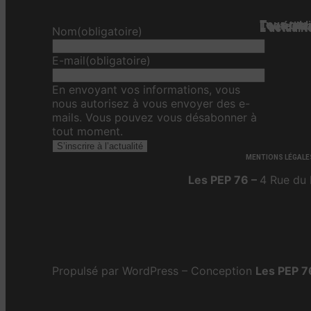
Tous nos 
Les étab
Toute l’ac
L'actualit
L’actualit
L’actuali
Nom
(obligatoire)
E-mail
(obligatoire)
En envoyant vos informations, vous
nous autorisez à vous envoyer des e-
mails. Vous pouvez vous désabonner à
tout moment.
S’inscrire à l’actualité
MENTIONS LÉGALE
Les PEP 76 –
4 Rue du 
Propulsé par WordPress – Conception
Les PEP 7