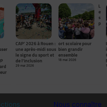
L
e
s
p
CAP’ 2026 à Rouen :
ort scolaire pour
sser
une après-midi sous
bien grandir
le signe du sport et
ensemble
PP
de l’inclusion
18 mai 2026
ard
29 mai 2026
leur
ctions
Nous connaître