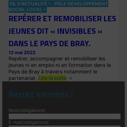
FIL D’ACTUALITÉ
PÔLE DÉVELOPPEMENT
SOCIAL LOCAL
REPÉRER ET REMOBILISER LES
JEUNES DIT « INVISIBLES »
DANS LE PAYS DE BRAY.
12 mai 2022
Repérer, accompagner et remobiliser les
jeunes ni en emploi ni en formation dans le
Pays de Bray à travers notamment le
partenariat.
Lire la suite
Restez informés !
Nom
(obligatoire)
E-mail
(obligatoire)