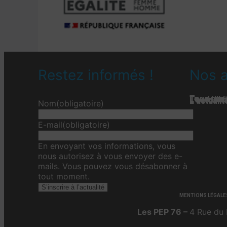
Restez informés !
Nos a
Tous nos 
Les étab
Toute l’ac
L'actualit
L’actualit
L’actuali
Nom
(obligatoire)
E-mail
(obligatoire)
En envoyant vos informations, vous
nous autorisez à vous envoyer des e-
mails. Vous pouvez vous désabonner à
tout moment.
S’inscrire à l’actualité
MENTIONS LÉGALE
Les PEP 76 –
4 Rue du 