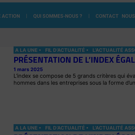
 ACTION
QUI SOMMES-NOUS ?
CONTACT
NOUS
A LA UNE
FIL D’ACTUALITÉ
L’ACTUALITÉ ASS
PRÉSENTATION DE L’INDEX ÉGA
1 mars 2025
L’index se compose de 5 grands critères qui éva
hommes dans les entreprises sous la forme d’u
A LA UNE
FIL D’ACTUALITÉ
L’ACTUALITÉ ASS