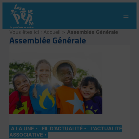
Aller
au
contenu
Vous êtes ici :
Accueil
>
Assemblée Générale
Assemblée Générale
A LA UNE
FIL D’ACTUALITÉ
L’ACTUALITÉ
ASSOCIATIVE