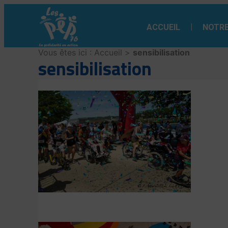
Aller
au
ACCUEIL
NOTRE
contenu
Vous êtes ici :
Accueil
>
sensibilisation
sensibilisation