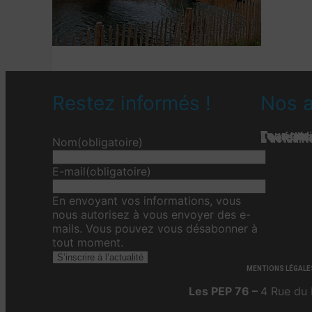
Restez informés !
Nos a
Tous nos 
Les étab
Toute l’ac
L'actualit
L’actualit
L’actuali
Nom
(obligatoire)
E-mail
(obligatoire)
En envoyant vos informations, vous
nous autorisez à vous envoyer des e-
mails. Vous pouvez vous désabonner à
tout moment.
S’inscrire à l’actualité
MENTIONS LÉGALE
Les PEP 76 –
4 Rue du 