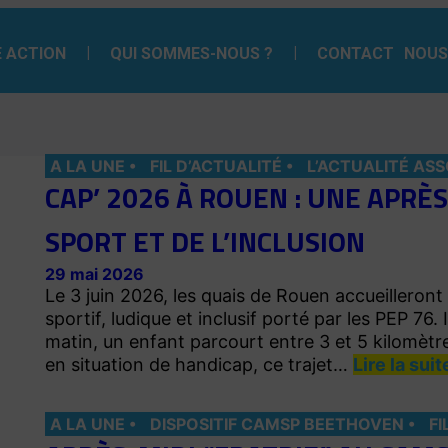
 ACTION
QUI SOMMES-NOUS ?
CONTACT
NOUS
A LA UNE
FIL D’ACTUALITÉ
L’ACTUALITÉ ASS
CAP’ 2026 À ROUEN : UNE APRÈS
SPORT ET DE L’INCLUSION
29 mai 2026
Le 3 juin 2026, les quais de Rouen accueilleron
sportif, ludique et inclusif porté par les PEP 76
matin, un enfant parcourt entre 3 et 5 kilomètre
en situation de handicap, ce trajet…
Lire la suit
A LA UNE
DISPOSITIF CAMSP BEETHOVEN
FI